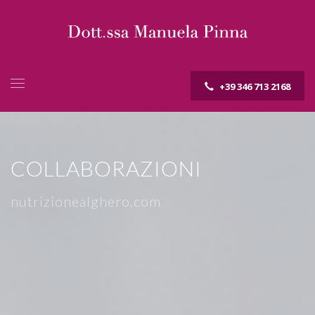
+39 346 713 2168
COLLABORAZIONI
nutrizionealghero.com